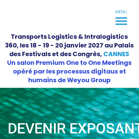
Aller
au
MENU
contenu
Transports Logistics & Intralogistics
360, les 18 - 19 - 20 janvier 2027 au Palais
des Festivals et des Congrès,
CANNES
Un salon Premium One to One Meetings
opéré par les processus digitaux et
humains de Weyou Group
DEVENIR EXPOSAN