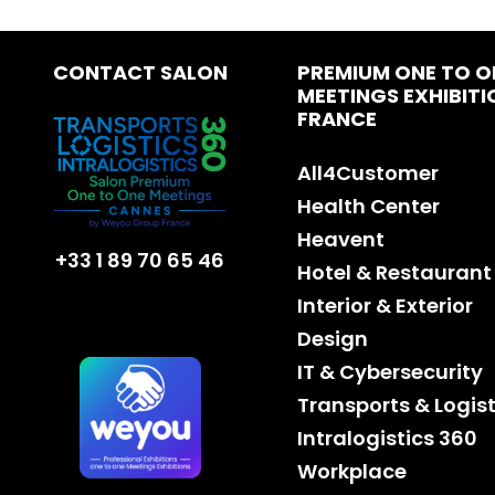
CONTACT SALON
PREMIUM ONE TO O
MEETINGS EXHIBITI
FRANCE
All4Customer
Health Center
Heavent
+33 1 89 70 65 46
Hotel & Restaurant
Interior & Exterior
Design
IT & Cybersecurity
Transports & Logist
Intralogistics 360
Workplace