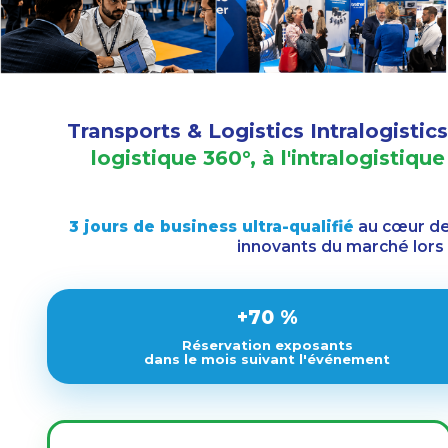
Transports & Logistics Intralogistic
logistique 360°, à l'intralogistiq
3 jours de business ultra-qualifié
au cœur de
innovants du marché lors
+70 %
Réservation exposants
dans le mois suivant l'événement