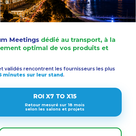
ium Meetings
dédié au transport, à la
minement optimal de vos produits et
t validés rencontrent les fournisseurs les plus
5 minutes sur leur stand
.
ROI X7 TO X15
Retour mesuré sur 18 mois
selon les salons et projets