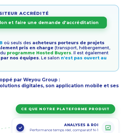
SITEUR ACCRÉDITÉ
salon et faire une demande d'accréditation
 B
où seuls des
acheteurs porteurs de projets
alement pris en charge
(transport, hébergement,
t du
programme Hosted Buyers
. Il est également
e par nos équipes
. Le salon
n'est pas ouvert au
oppé par Weyou Group :
olutions digitales
, son
application mobile
et ses
CE QUE NOTRE PLATEFORME PRODUIT
ANALYSES & ROI
Performance temps réel, comparatif N-1