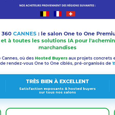
s 360
CANNES
: le salon One to One Prem
ue et à toutes les solutions IA pour l'ache
marchandises
 Cannes, où des
Hosted Buyers
aux projets concrets e
 de rendez-vous One to One ciblés, pré-organisés de
1
TRÈS BIEN À EXCELLENT
Satisfaction exposants & hosted buyers
sur tous nos salons