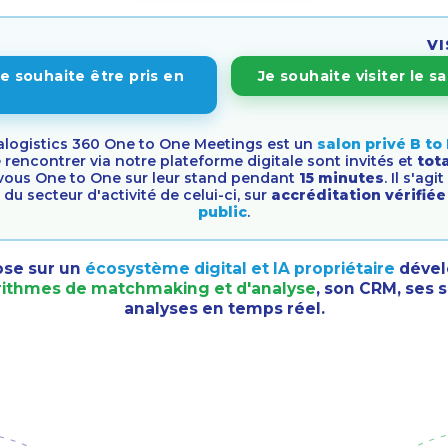
S
VI
je souhaite être pris en
Je souhaite visiter le 
ralogistics 360 One to One Meetings est un
salon privé B to
rencontrer via notre plateforme digitale sont invités et
tot
z-vous One to One sur leur stand pendant
15 minutes
. Il s'agi
 du secteur d'activité de celui-ci, sur
accréditation vérifié
public
.
ose sur un
écosystème digital et IA propriétaire
dével
rithmes de matchmaking et d'analyse
, son
CRM
, ses
s
analyses en temps réel
.