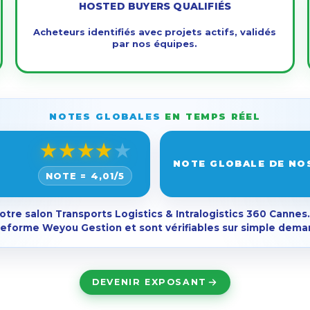
HOSTED BUYERS QUALIFIÉS
Acheteurs identifiés avec projets actifs, validés
par nos équipes.
NOTES GLOBALES
EN TEMPS RÉEL
★
★
★
★
★
NOTE GLOBALE DE NO
NOTE =
4,01
/5
notre salon Transports Logistics & Intralogistics 360 Canne
teforme Weyou Gestion et sont vérifiables sur simple dema
DEVENIR EXPOSANT