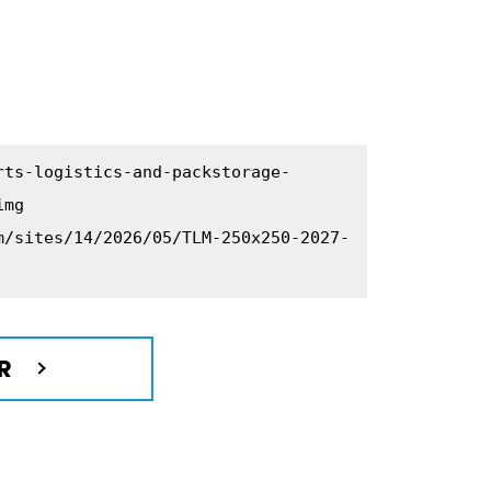
rts-logistics-and-packstorage-
img
m/sites/14/2026/05/TLM-250x250-2027-
R