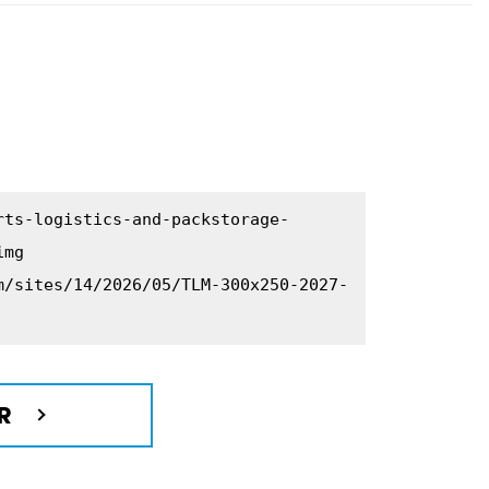
rts-logistics-and-packstorage-
img
m/sites/14/2026/05/TLM-300x250-2027-
R