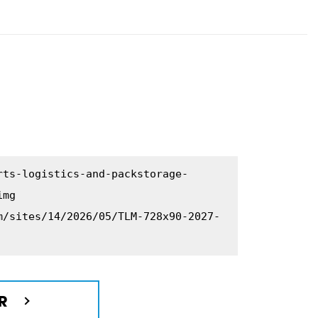
rts-logistics-and-packstorage-
img
m/sites/14/2026/05/TLM-728x90-2027-
R