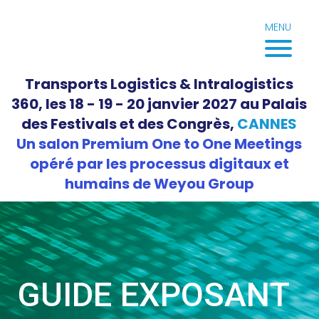
Aller
au
MENU
contenu
Transports Logistics & Intralogistics
360, les 18 - 19 - 20 janvier 2027 au Palais
des Festivals et des Congrès,
CANNES
Un salon Premium One to One Meetings
opéré par les processus digitaux et
humains de Weyou Group
GUIDE EXPOSANT